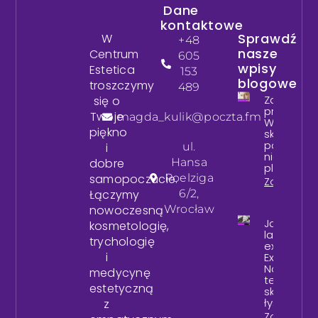
Dane
kontaktowe
Sprawdź
W
+48
nasze
Centrum
605
wpisy
Estetica
153
blogowe
troszczymy
489
Zabiegi n
się o
przebarwi
Twoje
magda_kulik@poczta.fm
Wrocław –
piękno
skuteczni
pozbyć si
ul.
i
nieestety
Hansa
dobre
plam na s
Poelziga
samopoczucie.
Zobacz wi
6/2,
Łączymy
Wrocław
nowoczesną
Jak działa
kosmetologię,
laser
trychologię
excimero
i
Exciplex?
Nowocze
medycynę
terapia
estetyczną
skóry głow
łysienia
z
Zobacz