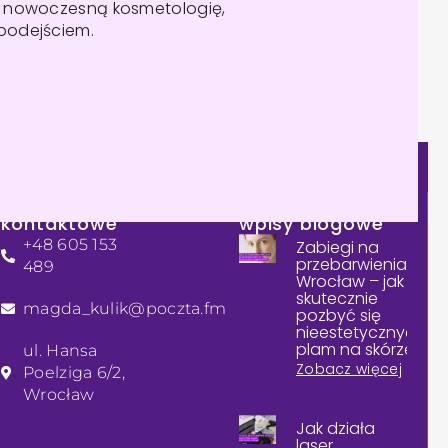
y nowoczesną kosmetologię,
podejściem.
Dane
Sprawdź nasze
kontaktowe
wpisy blogowe
+48 605 153
Zabiegi na
przebarwienia
489
Wrocław – jak
skutecznie
magda_kulik@poczta.fm
pozbyć się
nieestetycznych
plam na skórze?
ul. Hansa
Zobacz więcej
Poelziga 6/2,
Wrocław
Jak działa
laser