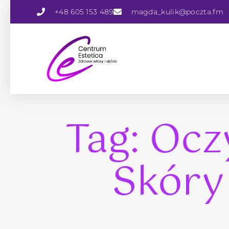
+48 605 153 489
magda_kulik@poczta.fm
Tag: Ocz
Skóry