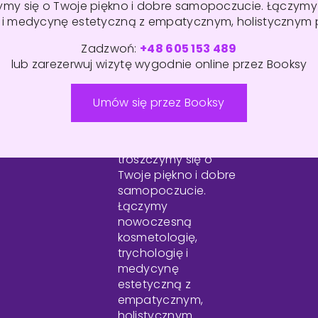
zymy się o Twoje piękno i dobre samopoczucie. Łączym
ę i medycynę estetyczną z empatycznym, holistycznym 
Zadzwoń:
+48 605 153 489
lub zarezerwuj wizytę wygodnie online przez Booksy
Umów się przez Booksy
W Centrum Estetica
troszczymy się o
Twoje piękno i dobre
samopoczucie.
Łączymy
nowoczesną
kosmetologię,
trychologię i
medycynę
estetyczną z
empatycznym,
holistycznym