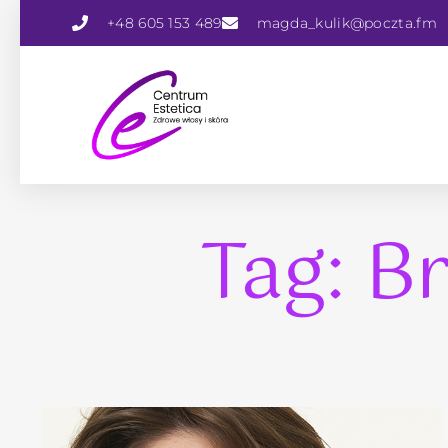
+48 605 153 489
magda_kulik@poczta.fm
Tag: B