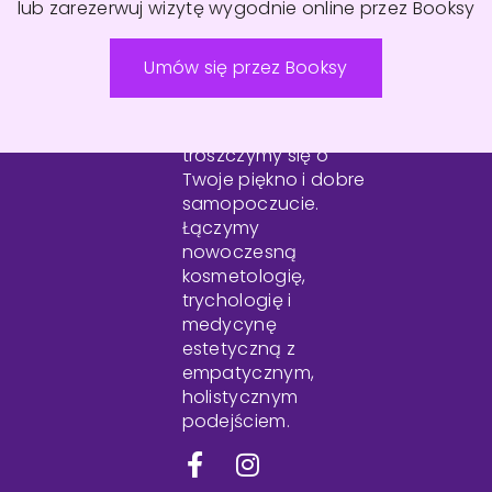
lub zarezerwuj wizytę wygodnie online przez Booksy
Umów się przez Booksy
W Centrum Estetica
troszczymy się o
Twoje piękno i dobre
samopoczucie.
Łączymy
nowoczesną
kosmetologię,
trychologię i
medycynę
estetyczną z
empatycznym,
holistycznym
podejściem.