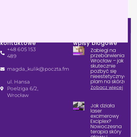
Dane
Sprawdź nasze
kontaktowe
wpisy blogowe
+48 605 153
Zabiegi na
przebarwienia
489
Wrocław – jak
skutecznie
magda_kulik@poczta.fm
pozbyć się
nieestetycznych
plam na skórze?
ul. Hansa
Zobacz więcej
Poelziga 6/2,
Wrocław
Jak działa
laser
excimerowy
Exciplex?
Nowoczesna
terapia skóry
głowy i